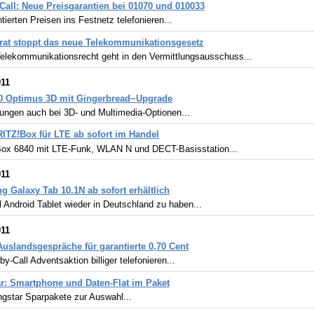
-Call: Neue Preisgarantien bei 01070 und 010033
tierten Preisen ins Festnetz telefonieren...
at stoppt das neue Telekommunikationsgesetz
elekommunikationsrecht geht in den Vermittlungsausschuss...
011
0 Optimus 3D mit Gingerbread−Upgrade
rungen auch bei 3D- und Multimedia-Optionen...
ITZ!Box für LTE ab sofort im Handel
ox 6840 mit LTE-Funk, WLAN N und DECT-Basisstation...
011
 Galaxy Tab 10.1N ab sofort erhältlich
l Android Tablet wieder in Deutschland zu haben...
011
Auslandsgespräche für garantierte 0,70 Cent
-by-Call Adventsaktion billiger telefonieren...
r: Smartphone und Daten-Flat im Paket
ngstar Sparpakete zur Auswahl...