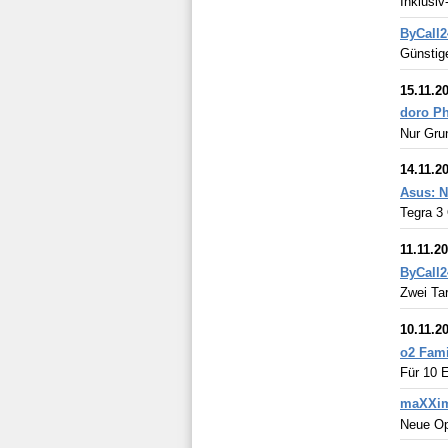
Inklusiv
ByCall2
Günstige
15.11.2
doro P
Nur Grun
14.11.2
Asus: N
Tegra 3
11.11.2
ByCall2
Zwei Tar
10.11.2
o2 Fami
Für 10 E
maXXim 
Neue Opt