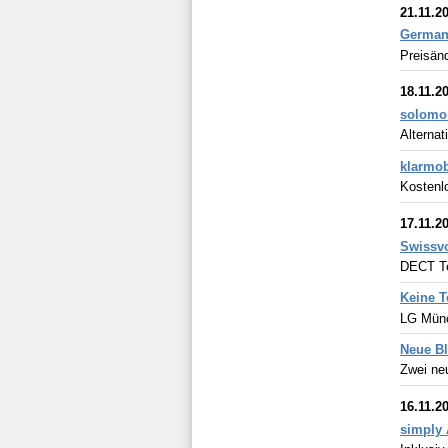
21.11.2
Germany
Preisänd
18.11.2
solomo 
Alternat
klarmob
Kostenlo
17.11.2
Swissvo
DECT Tel
Keine T
LG Münc
Neue Bl
Zwei ne
16.11.2
simply 