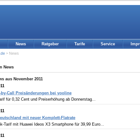
News
Ratgeber
Tarife
Service
Imp
.de
> News
in News
ws aus November 2011
011
t-by-Call Preisänderungen bei yooline
rif für 0,32 Cent und Preiserhöhung ab Donnerstag...
011
eutschland mit neuer Komplett-Flatrate
k-Tarif mit Huawei Ideos X3 Smartphone für 39,99 Euro...
011