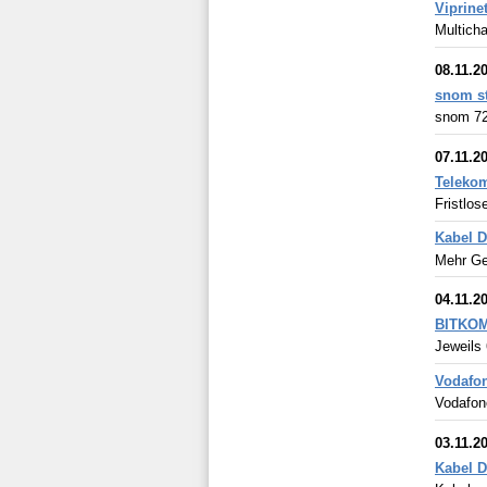
Viprine
Multich
08.11.2
snom st
snom 72
07.11.2
Telekom
Fristlos
Kabel D
Mehr Ge
04.11.2
BITKOM:
Jeweils
Vodafon
Vodafon
03.11.2
Kabel D