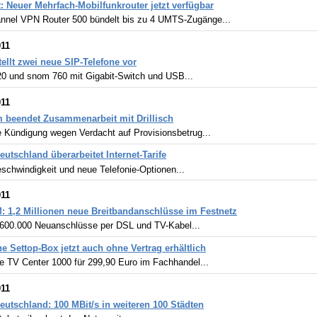
t: Neuer Mehrfach-Mobilfunkrouter jetzt verfügbar
annel VPN Router 500 bündelt bis zu 4 UMTS-Zugänge...
011
ellt zwei neue SIP-Telefone vor
0 und snom 760 mit Gigabit-Switch und USB...
011
 beendet Zusammenarbeit mit Drillisch
e Kündigung wegen Verdacht auf Provisionsbetrug...
eutschland überarbeitet Internet-Tarife
schwindigkeit und neue Telefonie-Optionen...
011
 1,2 Millionen neue Breitbandanschlüsse im Festnetz
 600.000 Neuanschlüsse per DSL und TV-Kabel...
e Settop-Box jetzt auch ohne Vertrag erhältlich
e TV Center 1000 für 299,90 Euro im Fachhandel...
011
eutschland: 100 MBit/s in weiteren 100 Städten