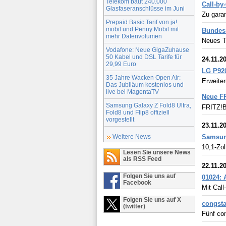
Telekom baut 240.000
Call-by
Glasfaseranschlüsse im Juni
Zu garan
Prepaid Basic Tarif von ja!
mobil und Penny Mobil mit
Bundesr
mehr Datenvolumen
Neues T
Vodafone: Neue GigaZuhause
50 Kabel und DSL Tarife für
24.11.2
29,99 Euro
LG P92
35 Jahre Wacken Open Air:
Erweite
Das Jubiläum kostenlos und
live bei MagentaTV
Neue FR
Samsung Galaxy Z Fold8 Ultra,
FRITZ!B
Fold8 und Flip8 offiziell
vorgestellt
23.11.2
Samsung
Weitere News
10,1-Zol
Lesen Sie unsere News
als RSS Feed
22.11.2
Folgen Sie uns auf
01024: 
Facebook
Mit Call
Folgen Sie uns auf X
congsta
(twitter)
Fünf co