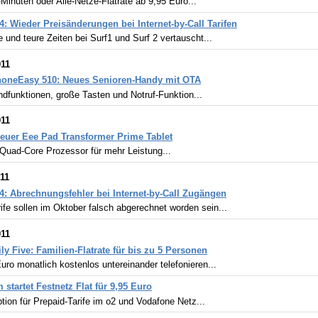
-Minuten oder Alle-Netze-Flatrate ab 9,95 Euro...
4: Wieder Preisänderungen bei Internet-by-Call Tarifen
 und teure Zeiten bei Surf1 und Surf 2 vertauscht...
011
honeEasy 510: Neues Senioren-Handy mit OTA
dfunktionen, große Tasten und Notruf-Funktion...
011
euer Eee Pad Transformer Prime Tablet
 Quad-Core Prozessor für mehr Leistung...
011
4: Abrechnungsfehler bei Internet-by-Call Zugängen
ife sollen im Oktober falsch abgerechnet worden sein...
011
ly Five: Familien-Flatrate für bis zu 5 Personen
uro monatlich kostenlos untereinander telefonieren...
startet Festnetz Flat für 9,95 Euro
ion für Prepaid-Tarife im o2 und Vodafone Netz...