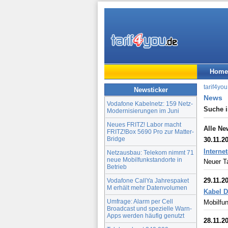
Home
tarif4you
Newsticker
News
Vodafone Kabelnetz: 159 Netz-
Suche 
Modernisierungen im Juni
Neues FRITZ! Labor macht
Alle Ne
FRITZ!Box 5690 Pro zur Matter-
Bridge
30.11.2
Interne
Netzausbau: Telekom nimmt 71
neue Mobilfunkstandorte in
Neuer Ta
Betrieb
29.11.2
Vodafone CallYa Jahrespaket
M erhält mehr Datenvolumen
Kabel D
Umfrage: Alarm per Cell
Mobilfun
Broadcast und spezielle Warn-
Apps werden häufig genutzt
28.11.2