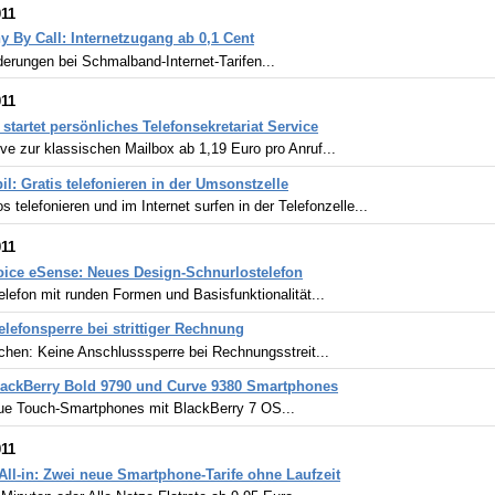
011
 By Call: Internetzugang ab 0,1 Cent
erungen bei Schmalband-Internet-Tarifen...
011
startet persönliches Telefonsekretariat Service
ive zur klassischen Mailbox ab 1,19 Euro pro Anruf...
il: Gratis telefonieren in der Umsonstzelle
s telefonieren und im Internet surfen in der Telefonzelle...
011
ice eSense: Neues Design-Schnurlostelefon
efon mit runden Formen und Basisfunktionalität...
elefonsperre bei strittiger Rechnung
hen: Keine Anschlusssperre bei Rechnungsstreit...
ackBerry Bold 9790 und Curve 9380 Smartphones
ue Touch-Smartphones mit BlackBerry 7 OS...
011
All-in: Zwei neue Smartphone-Tarife ohne Laufzeit